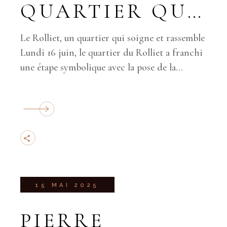
QUARTIER QUI
SOIGNE ET
Le Rolliet, un quartier qui soigne et rassemble
RASSEMBLE
Lundi 16 juin, le quartier du Rolliet a franchi
une étape symbolique avec la pose de la
première pierre de son futur Pôle Santé
15 MAI 2025
PIERRE