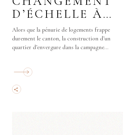
CHANGEMENT
D’ÉCHELLE À
PLAN-LES-
Alors que la pénurie de logements frappe
OUATES
durement le canton, la construction d’un
quartier d’envergure dans la campagne
genevoise vient de démarrer pour offrir à la
populati