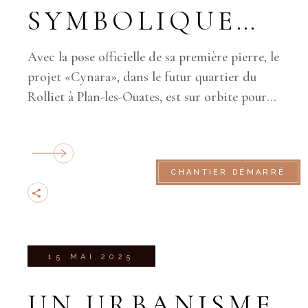
SYMBOLIQUE
POUR 551
Avec la pose officielle de sa première pierre, le
LOGEMENTS
projet «Cynara», dans le futur quartier du
Rolliet à Plan-les-Ouates, est sur orbite pour
mettre à disposition 551 logements
PRÉ-INSCRIPTION
CHANTIER DÉMARRÉ
15 MAI 2025
UN URBANISME