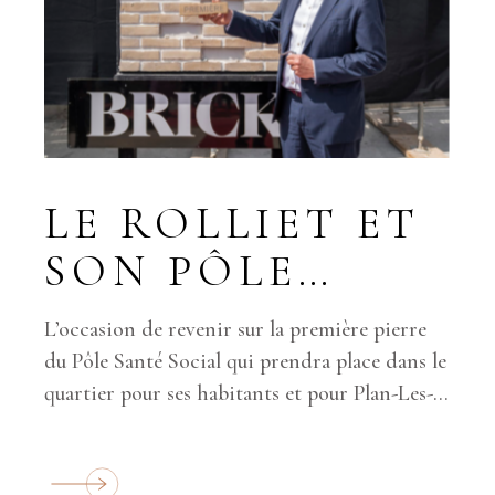
LE ROLLIET ET
SON PÔLE
SANTÉ SOCIAL
L’occasion de revenir sur la première pierre
SONT À
du Pôle Santé Social qui prendra place dans le
quartier pour ses habitants et pour Plan-Les-
L’HONNEUR
Ouates. Pour José Gonzalez, Direc
DANS