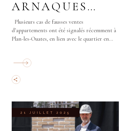
ARNAQUES
IMMOBILIÈRES
Plusieurs cas de fausses ventes
d’appartements ont été signalés récemment à
Plan-les-Ouates, en lien avec le quartier en
construction du Rolliet et plus particulière
21 JUILLET 2025